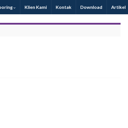
oring
Klien Kami
Kontak
Download
Artikel
Pelayanan & produk bagus, mantab & dapat
bersaing dengan produk import. Maju terus SLP!!!
Dony