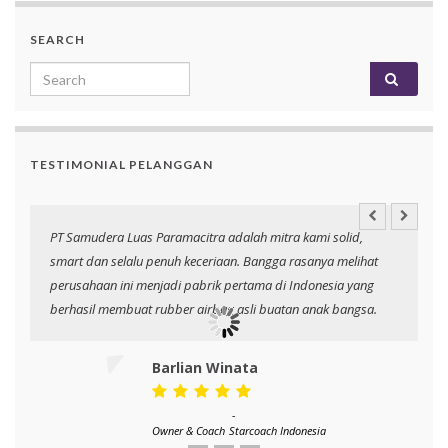
SEARCH
Search for:
TESTIMONIAL PELANGGAN
PT Samudera Luas Paramacitra adalah mitra kami solid,
N
smart dan selalu penuh keceriaan. Bangga rasanya melihat
p
perusahaan ini menjadi pabrik pertama di Indonesia yang
berhasil membuat rubber airbag asli buatan anak bangsa.
Barlian Winata
-
Owner & Coach
Starcoach Indonesia