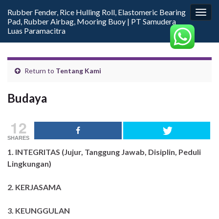
Rubber Fender, Rice Hulling Roll, Elastomeric Bearing
Togg
Pad, Rubber Airbag, Mooring Buoy | PT Samudera
navig
Luas Paramacitra
Return to
Tentang Kami
Budaya
12
SHARES
1. INTEGRITAS (Jujur, Tanggung Jawab, Disiplin, Peduli
Lingkungan)
2. KERJASAMA
3. KEUNGGULAN