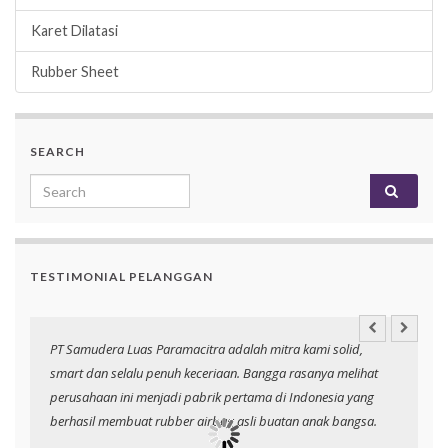
Karet Dilatasi
Rubber Sheet
SEARCH
Search for:
TESTIMONIAL PELANGGAN
PT Samudera Luas Paramacitra adalah mitra kami solid,
N
smart dan selalu penuh keceriaan. Bangga rasanya melihat
p
perusahaan ini menjadi pabrik pertama di Indonesia yang
berhasil membuat rubber airbag asli buatan anak bangsa.