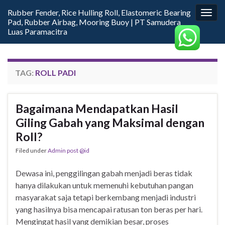
Rubber Fender, Rice Hulling Roll, Elastomeric Bearing
Togg
Pad, Rubber Airbag, Mooring Buoy | PT Samudera
navig
Luas Paramacitra
TAG:
ROLL PADI
Bagaimana Mendapatkan Hasil
Giling Gabah yang Maksimal dengan
Roll?
Filed under
Admin post @id
Dewasa ini, penggilingan gabah menjadi beras tidak
hanya dilakukan untuk memenuhi kebutuhan pangan
masyarakat saja tetapi berkembang menjadi industri
yang hasilnya bisa mencapai ratusan ton beras per hari.
Mengingat hasil yang demikian besar, proses