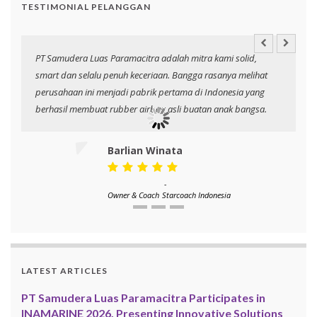
TESTIMONIAL PELANGGAN
PT Samudera Luas Paramacitra adalah mitra kami solid,
N
smart dan selalu penuh keceriaan. Bangga rasanya melihat
p
perusahaan ini menjadi pabrik pertama di Indonesia yang
berhasil membuat rubber airbag asli buatan anak bangsa.
Barlian Winata
-
Owner & Coach
Starcoach Indonesia
LATEST ARTICLES
PT Samudera Luas Paramacitra Participates in
INAMARINE 2026, Presenting Innovative Solutions