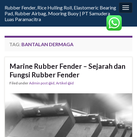
Rubber Fender, Rice Hulling Roll, Elastomeric Bearing
Togg
Pad, Rubber Airbag, Mooring Buoy | PT Samudera
navig
Luas Paramacitra
TAG:
BANTALAN DERMAGA
Marine Rubber Fender – Sejarah dan
Fungsi Rubber Fender
Filed under
Admin post @id
,
Artikel @id