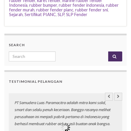
rubber fender
,
karet fender
,
marine rubber fender
Indonesia
,
rubber bumper
,
rubber fender indonesia
,
rubber
fender murah
,
rubber fender pianc
,
rubber fender sni
,
Sejarah
,
Sertifikat PIANC
,
SLP
,
SLP Fender
SEARCH
Search for:
TESTIMONIAL PELANGGAN
PT Samudera Luas Paramacitra adalah mitra kami solid,
N
smart dan selalu penuh keceriaan. Bangga rasanya melihat
p
perusahaan ini menjadi pabrik pertama di Indonesia yang
berhasil membuat rubber airbag asli buatan anak bangsa.