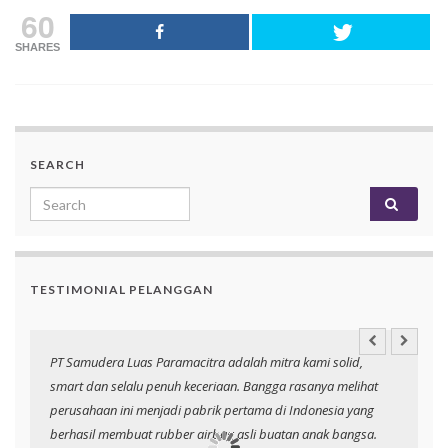
60
SHARES
SEARCH
Search for:
TESTIMONIAL PELANGGAN
PT Samudera Luas Paramacitra adalah mitra kami solid,
N
smart dan selalu penuh keceriaan. Bangga rasanya melihat
p
perusahaan ini menjadi pabrik pertama di Indonesia yang
berhasil membuat rubber airbag asli buatan anak bangsa.