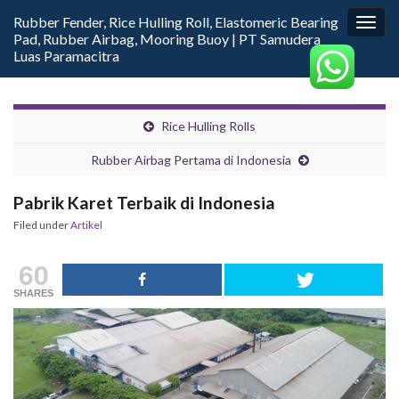
Rubber Fender, Rice Hulling Roll, Elastomeric Bearing
Togg
Pad, Rubber Airbag, Mooring Buoy | PT Samudera
navig
Luas Paramacitra
Rice Hulling Rolls
Rubber Airbag Pertama di Indonesia
Pabrik Karet Terbaik di Indonesia
Filed under
Artikel
60
SHARES