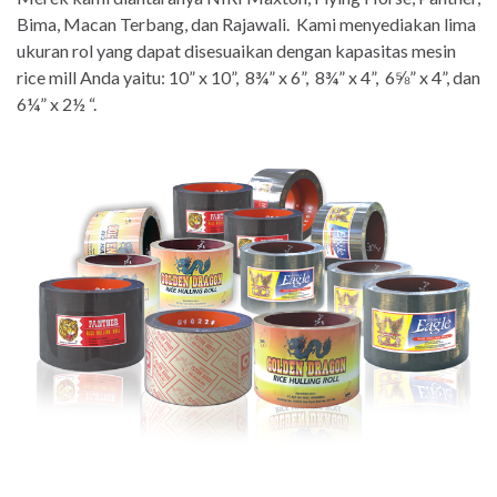
Bima, Macan Terbang, dan Rajawali. Kami menyediakan lima
ukuran rol yang dapat disesuaikan dengan kapasitas mesin
rice mill Anda yaitu: 10” x 10”, 8¾” x 6”, 8¾” x 4”, 6⅝” x 4”, dan
6¼” x 2½ “.