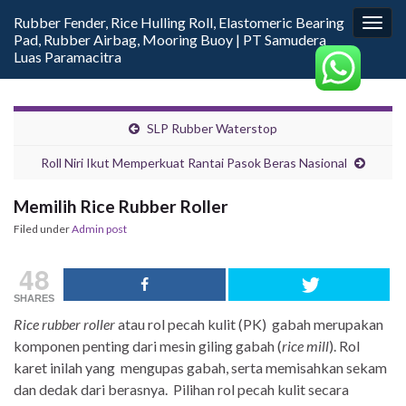
Rubber Fender, Rice Hulling Roll, Elastomeric Bearing
Togg
Pad, Rubber Airbag, Mooring Buoy | PT Samudera
navig
Luas Paramacitra
SLP Rubber Waterstop
Roll Niri Ikut Memperkuat Rantai Pasok Beras Nasional
Memilih Rice Rubber Roller
Filed under
Admin post
48
SHARES
Rice rubber roller
atau rol pecah kulit (PK) gabah merupakan
komponen penting dari mesin giling gabah (
rice mill
). ​​Rol
karet inilah yang mengupas gabah, serta memisahkan sekam
dan dedak dari berasnya. Pilihan rol pecah kulit secara