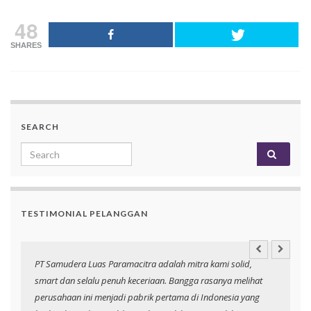
48
SHARES
SEARCH
Search for:
TESTIMONIAL PELANGGAN
PT Samudera Luas Paramacitra adalah mitra kami solid,
N
smart dan selalu penuh keceriaan. Bangga rasanya melihat
p
perusahaan ini menjadi pabrik pertama di Indonesia yang