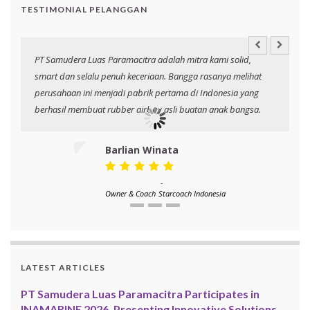
TESTIMONIAL PELANGGAN
PT Samudera Luas Paramacitra adalah mitra kami solid,
N
smart dan selalu penuh keceriaan. Bangga rasanya melihat
p
perusahaan ini menjadi pabrik pertama di Indonesia yang
berhasil membuat rubber airbag asli buatan anak bangsa.
Barlian Winata
-
Owner & Coach
Starcoach Indonesia
LATEST ARTICLES
PT Samudera Luas Paramacitra Participates in
INAMARINE 2026, Presenting Innovative Solutions