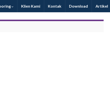
oring
Klien Kami
Kontak
Download
Artikel
Pelayanan & produk bagus, mantab & dapat
bersaing dengan produk import. Maju terus SLP!!!
Dony