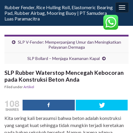
Rubber Fender, Rice Hulling Roll, Elastomeric Bearing
Togg
Pad, Rubber Airbag, Mooring Buoy | PT Samudera
navig
Luas Paramacitra
SLP V-Fender: Memperpanjang Umur dan Meningkatkan
Pelayanan Dermaga
SLP Bollard – Menjaga Keamanan Kapal
SLP Rubber Waterstop Mencegah Kebocoran
pada Konstruksi Beton Anda
Filed under
Artikel
108
SHARES
Kita sering kali berasumsi bahwa beton adalah konstruksi
yang sangat kuat sehingga tidak mungkin terjadi keretakan
pada bahan sekokoh tersebut. Namun, karena adanya