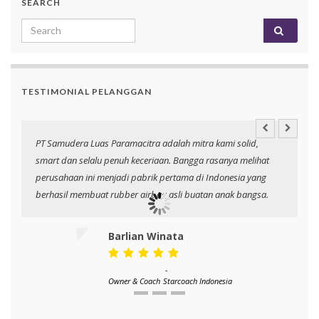
SEARCH
Search for:
TESTIMONIAL PELANGGAN
PT Samudera Luas Paramacitra adalah mitra kami solid,
N
smart dan selalu penuh keceriaan. Bangga rasanya melihat
p
perusahaan ini menjadi pabrik pertama di Indonesia yang
berhasil membuat rubber airbag asli buatan anak bangsa.
Barlian Winata
-
Owner & Coach
Starcoach Indonesia