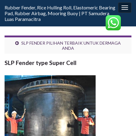
Rubber Fender, Rice Hulling Roll, Elastomeric Bearing
Togg
Pad, Rubber Airbag, Mooring Buoy | PT Samudera
navig
Luas Paramacitra
SLP FENDER PILIHAN TERBAIK UNTUK DERMAGA
ANDA
SLP Fender type Super Cell