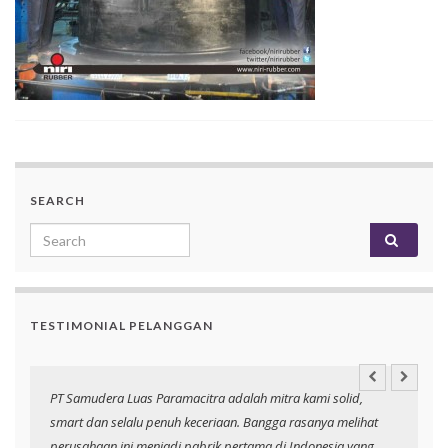
SEARCH
Search for:
TESTIMONIAL PELANGGAN
an
PT Samudera Luas Paramacitra adalah mitra kami solid,
N
smart dan selalu penuh keceriaan. Bangga rasanya melihat
p
perusahaan ini menjadi pabrik pertama di Indonesia yang