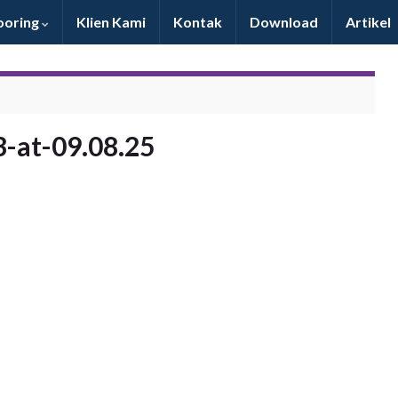
oring
Klien Kami
Kontak
Download
Artikel
-at-09.08.25
Pelayanan & produk bagus, mantab & dapat
bersaing dengan produk import. Maju terus SLP!!!
Dony