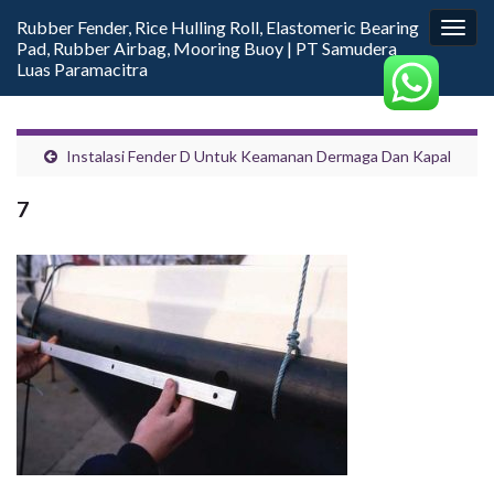
Rubber Fender, Rice Hulling Roll, Elastomeric Bearing
Togg
Pad, Rubber Airbag, Mooring Buoy | PT Samudera
navig
Luas Paramacitra
Instalasi Fender D Untuk Keamanan Dermaga Dan Kapal
7