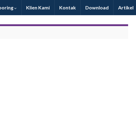
oring
Klien Kami
Kontak
Download
Artikel
Pelayanan & produk bagus, mantab & dapat
bersaing dengan produk import. Maju terus SLP!!!
Dony