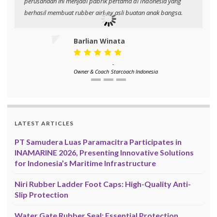
perusahaan ini menjadi pabrik pertama di Indonesia yang
berhasil membuat rubber airbag asli buatan anak bangsa.
Barlian Winata
-
Owner & Coach
Starcoach Indonesia
LATEST ARTICLES
PT Samudera Luas Paramacitra Participates in
INAMARINE 2026, Presenting Innovative Solutions
for Indonesia’s Maritime Infrastructure
Niri Rubber Ladder Foot Caps: High-Quality Anti-
Slip Protection
Water Gate Rubber Seal: Essential Protection