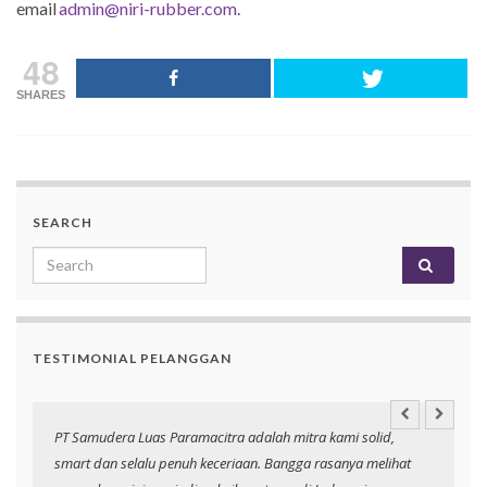
email
admin@niri-rubber.com
.
48
SHARES
SEARCH
Search for:
TESTIMONIAL PELANGGAN
PT Samudera Luas Paramacitra adalah mitra kami solid,
N
smart dan selalu penuh keceriaan. Bangga rasanya melihat
p